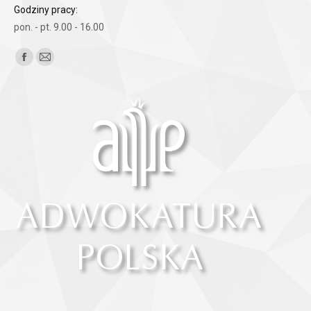
Godziny pracy:
pon. - pt. 9.00 - 16.00
Znajdź nas na:
Facebook
Mail
page
page
opens
opens
in
in
new
new
window
window