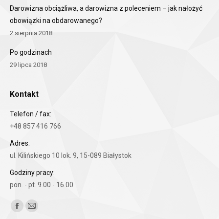
Darowizna obciążliwa, a darowizna z poleceniem – jak nałożyć
obowiązki na obdarowanego?
2 sierpnia 2018
Po godzinach
29 lipca 2018
Kontakt
Telefon / fax:
+48 857 416 766
Adres:
ul. Kilińskiego 10 lok. 9, 15-089 Białystok
Godziny pracy:
pon. - pt. 9.00 - 16.00
Znajdź nas na:
Facebook
Mail