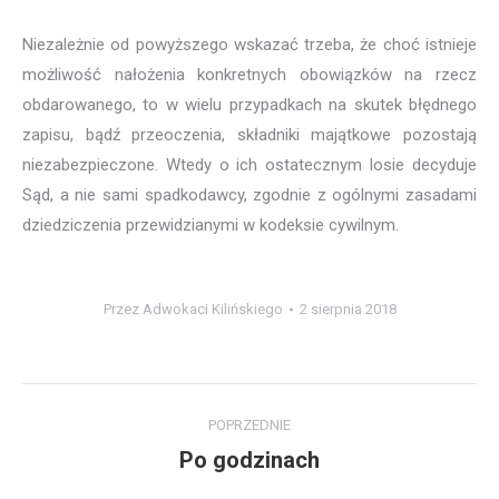
Niezależnie od powyższego wskazać trzeba, że choć istnieje
możliwość nałożenia konkretnych obowiązków na rzecz
obdarowanego, to w wielu przypadkach na skutek błędnego
zapisu, bądź przeoczenia, składniki majątkowe pozostają
niezabezpieczone. Wtedy o ich ostatecznym losie decyduje
Sąd, a nie sami spadkodawcy, zgodnie z ogólnymi zasadami
dziedziczenia przewidzianymi w kodeksie cywilnym.
Przez
Adwokaci Kilińskiego
2 sierpnia 2018
Nawigacja
POPRZEDNIE
wpisów
Po godzinach
Poprzedni
wpis: