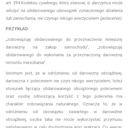
art. 394 Kodeksu cywilnego, który stanowi, iż
darczyńca może
włożyć na obdarowanego obowiązek oznaczonego działania
lub zaniechania, nie czyniąc nikogo wierzycielem (polecenie).
PRZYKŁAD:
„zobowiązuję obdarowanego do przeznaczenia niniejszej
darowizny na zakup samochodu”, „zobowiązuję
obdarowanego do wykonania za przeznaczoną darowiznę
remontu mieszkania”
Istotnym jest, że w odróżnieniu od darowizny obciążliwej,
darowizna z poleceniem nie czyni nikogo wierzycielem, toteż
stosunek łączący obdarowanego obciążonego poleceniem
oraz osobę odnoszącą korzyść z tego polecenia ma
charakter zobowiązania naturalnego. Oznacza to, że w
odróżnieniu od obowiązku zawartego w darowiźnie
obciążliwej, osoba taka nie może wykorzystać przymusu
państwowego w celu dochodzenia jego realizacji. Co więcej,