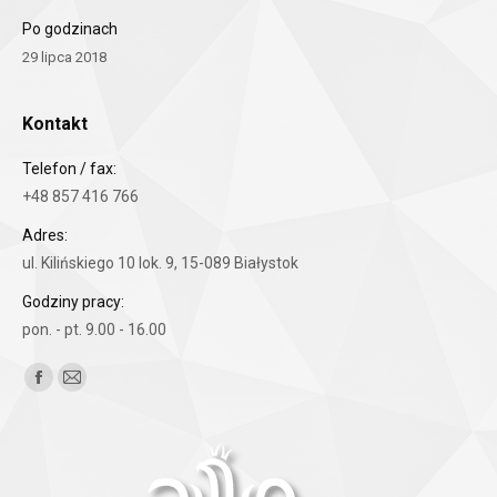
Po godzinach
29 lipca 2018
Kontakt
Telefon / fax:
+48 857 416 766
Adres:
ul. Kilińskiego 10 lok. 9, 15-089 Białystok
Godziny pracy:
pon. - pt. 9.00 - 16.00
Znajdź nas na:
Facebook
Mail
page
page
opens
opens
in
in