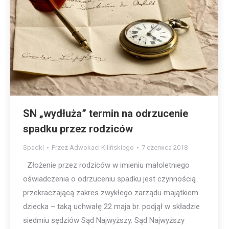
SN „wydłuża” termin na odrzucenie
spadku przez rodziców
Spadki
Przez
Adwokaci Kilińskiego
7 czerwca 2018
Złożenie przez rodziców w imieniu małoletniego
oświadczenia o odrzuceniu spadku jest czynnością
przekraczającą zakres zwykłego zarządu majątkiem
dziecka – taką uchwałę 22 maja br. podjął w składzie
siedmiu sędziów Sąd Najwyższy. Sąd Najwyższy