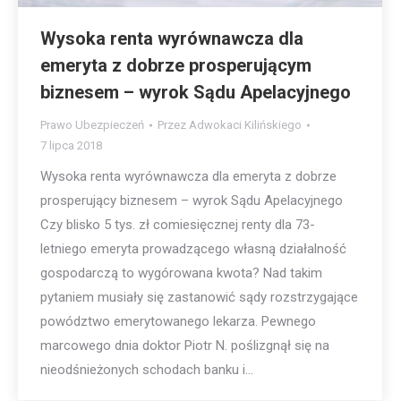
Wysoka renta wyrównawcza dla
emeryta z dobrze prosperującym
biznesem – wyrok Sądu Apelacyjnego
Prawo Ubezpieczeń
Przez
Adwokaci Kilińskiego
7 lipca 2018
Wysoka renta wyrównawcza dla emeryta z dobrze
prosperujący biznesem – wyrok Sądu Apelacyjnego
Czy blisko 5 tys. zł comiesięcznej renty dla 73-
letniego emeryta prowadzącego własną działalność
gospodarczą to wygórowana kwota? Nad takim
pytaniem musiały się zastanowić sądy rozstrzygające
powództwo emerytowanego lekarza. Pewnego
marcowego dnia doktor Piotr N. poślizgnął się na
nieodśnieżonych schodach banku i…