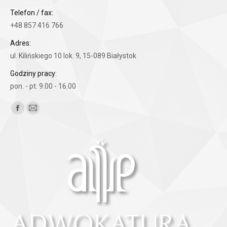
Telefon / fax:
+48 857 416 766
Adres:
ul. Kilińskiego 10 lok. 9, 15-089 Białystok
Godziny pracy:
pon. - pt. 9.00 - 16.00
Znajdź nas na:
Facebook
Mail
page
page
opens
opens
in
in
new
new
window
window