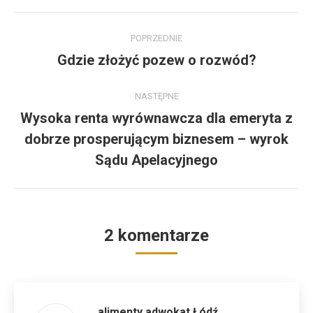
Nawigacja
POPRZEDNIE
wpisów
Gdzie złożyć pozew o rozwód?
Poprzedni
wpis:
NASTĘPNE
Wysoka renta wyrównawcza dla emeryta z
dobrze prosperującym biznesem – wyrok
Następny
wpis:
Sądu Apelacyjnego
2 komentarze
alimenty adwokat Łódź