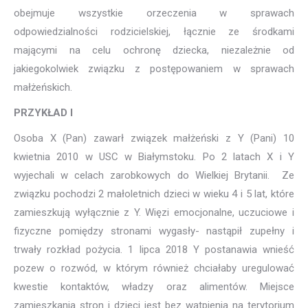
obejmuje wszystkie orzeczenia w sprawach
odpowiedzialności rodzicielskiej, łącznie ze środkami
mającymi na celu ochronę dziecka, niezależnie od
jakiegokolwiek związku z postępowaniem w sprawach
małżeńskich.
PRZYKŁAD I
Osoba X (Pan) zawarł związek małżeński z Y (Pani) 10
kwietnia 2010 w USC w Białymstoku. Po 2 latach X i Y
wyjechali w celach zarobkowych do Wielkiej Brytanii. Ze
związku pochodzi 2 małoletnich dzieci w wieku 4 i 5 lat, które
zamieszkują wyłącznie z Y. Więzi emocjonalne, uczuciowe i
fizyczne pomiędzy stronami wygasły- nastąpił zupełny i
trwały rozkład pożycia. 1 lipca 2018 Y postanawia wnieść
pozew o rozwód, w którym również chciałaby uregulować
kwestie kontaktów, władzy oraz alimentów. Miejsce
zamieszkania stron i dzieci jest bez wątpienia na terytorium