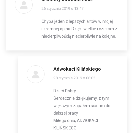
napisał(a):
26 stycznia 2019 o 13:47
Chyba jeden z lepszych artów w mojej
skromnej opinii. Dzięki wielkie i czekam z
niecierpliwością niecierpliwie na kolejne.
Adwokaci Kilińskiego
napisał(a):
28 stycznia 2019 o 08:02
Dzień Dobry,
Serdecznie dziękujemy, z tym
większym zapałem siadam do
dalszej pracy
Miłego dnia, ADWOKACI
KILIŃSKIEGO